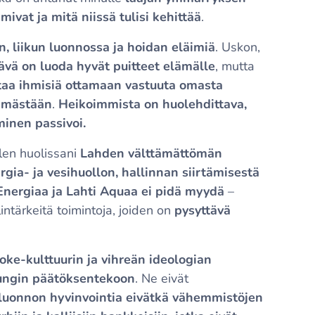
imivat ja mitä niissä tulisi kehittää
.
n, liikun luonnossa ja hoidan eläimiä
. Uskon,
ävä on luoda hyvät puitteet elämälle
, mutta
aa ihmisiä ottamaan vastuuta omasta
lämästään
.
Heikoimmista on huolehdittava,
minen passivoi.
len huolissani
Lahden välttämättömän
gia- ja vesihuollon, hallinnan siirtämisestä
Energiaa ja Lahti Aquaa ei pidä myydä
–
ntärkeitä toimintoja, joiden on
pysyttävä
oke-kulttuurin ja vihreän ideologian
ungin päätöksentekoon
. Ne eivät
 luonnon hyvinvointia eivätkä vähemmistöjen