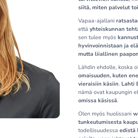
siitä, miten palvelut to
Vapaa-ajallani
ratsasta
että
yhteiskunnan teht
sen tulee myös
kannust
hyvinvoinnistaan ja e
mutta liiallinen paapo
Lähdin ehdolle, koska o
omaisuuden, kuten ener
vieraisiin käsiin
.
Lahti 
nämä ovat kaupungin eli
omissa käsissä
.
Olen myös huolissani
w
tunkeutumisesta kaup
todellisuudessa
edistä