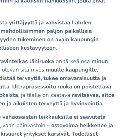
urhiin ja kalliisiin hankkeisiin, jotka eivät
ista yrittäjyyttä ja vahvistaa Lahden
e
mahdollisimman paljon paikallisia
äjyyden tukeminen on avain kaupungin
delliseen kestävyyteen
.
ravinteikas lähiruoka
on tärkeä osa
minun
n olevan sitä myös
muulle kaupungille
.
distää terveyttä, tukee omavaraisuutta ja
utta
.
Ultraprosessoitu ruoka on poistettava
toksista
, ja tilalle on saatava
ravitsevaa, aitoa
en ja aikuisten terveyttä ja hyvinvointia
.
i vähäosaisten leikkauksilla ei saavuteta
, vaan päinvastoin –
ostovoima heikkenee ja
skisuuret yritykset kärsivät
.
Todelliset