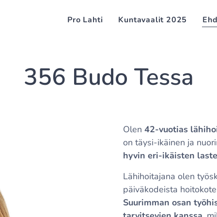
Pro Lahti
Kuntavaalit 2025
Ehd
356 Budo Tessa
Olen
42-vuotias lähihoi
on täysi-ikäinen ja nuor
hyvin eri-ikäisten las
Lähihoitajana olen työs
päiväkodeista hoitokote
Suurimman osan työhist
tarvitsevien kanssa
, m