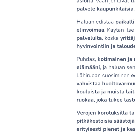
asioita
, vaan johtavat
t
palvele kaupunkilaisia
.
Haluan edistää
paikall
elinvoimaa
. Käytän its
palveluita
, koska
yritt
hyvinvointiin ja talou
Puhdas,
kotimainen ja 
elämääni
, ja haluan se
Lähiruoan suosiminen
e
vahvistaa huoltovarmu
kouluista ja muista lai
ruokaa, joka tukee last
Verojen korotuksilla ta
pitkäkestoisia säästöjä
erityisesti pienet ja ke