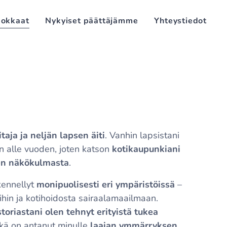
okkaat
Nykyiset päättäjämme
Yhteystiedot
taja ja neljän lapsen äiti
. Vanhin lapsistani
in alle vuoden, joten katson
kotikaupunkiani
ten näkökulmasta
.
kennellyt
monipuolisesti eri ympäristöissä
–
ihin ja kotihoidosta sairaalamaailmaan.
oriastani olen tehnyt erityistä tukea
ikä on antanut minulle
laajan ymmärryksen