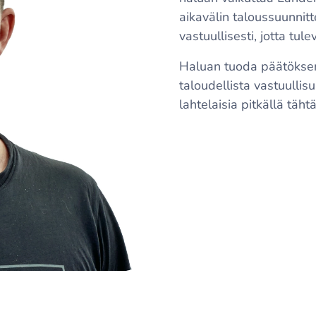
aikavälin taloussuunnit
vastuullisesti, jotta tu
Haluan tuoda päätöksen
taloudellista vastuullis
lahtelaisia pitkällä täht