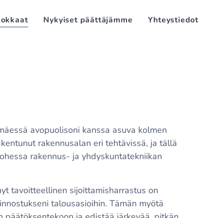
okkaat
Nykyiset päättäjämme
Yhteystiedot
mäessä avopuolisoni kanssa asuva kolmen
akentunut rakennusalan eri tehtävissä, ja tällä
 ohessa rakennus- ja yhdyskuntatekniikan
yt tavoitteellinen sijoittamisharrastus on
innostukseni talousasioihin. Tämän myötä
 päätöksentekoon ja edistää järkevää, pitkän