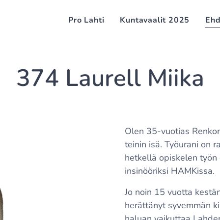
Pro Lahti
Kuntavaalit 2025
Ehd
374 Laurell Miika
Olen 35-vuotias Renko
teinin isä. Työurani on r
hetkellä opiskelen työn
insinööriksi HAMKissa.
Jo noin 15 vuotta kestän
herättänyt syvemmän ki
haluan vaikuttaa Lahden