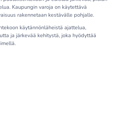
telua. Kaupungin varoja on käytettävä
levaisuus rakennetaan kestävälle pohjalle.
tekoon käytännönläheistä ajattelua,
uutta ja järkevää kehitystä, joka hyödyttää
äimellä.