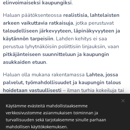
elinvoimaiseksi kaupungiksi
.
Haluan päätöksenteossa
realistisia, lahtelaisten
arkeen vaikuttavia ratkaisuja
, jotka perustuvat
taloudelliseen järkevyyteen, läpinäkyvyyteen ja
käytännön tarpeisiin
. Lahden kehitys ei saa
perustua lyhytnäköisiin poliittisiin linjauksiin, vaan
pitkäjänteiseen suunnitteluun ja kaupungin
asukkaiden etuun
.
Haluan olla mukana rakentamassa
Lahtea, jossa
palvelut, työmahdollisuudet ja kaupungin talous
hoidetaan vastuullisesti
– ilman turhia kokeiluja tai
ylimitoitettuja projekteja.
Käytämme evästeitä mahdollistaaksemme
verkkosivustomme asianmukaisen toiminnan ja
turvallisuuden sekä tarjotaksemme sinulle parhaan
mahdollisen käyttökokemuksen.